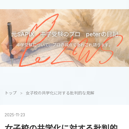
元SAPIX 中学受験のプロ peterの日記
中学受験について、プロの視点であれこれ語ります。
トップ
>
女子校の共学化に対する批判的な見解
2025
-
11
-
23
女子校の共学化に対する批判的