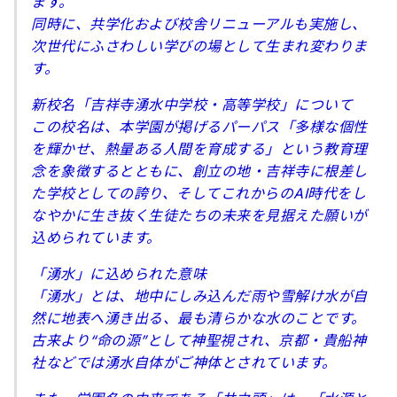
ます。
同時に、共学化および校舎リニューアルも実施し、
次世代にふさわしい学びの場として生まれ変わりま
す。
新校名「吉祥寺湧水中学校・高等学校」について
この校名は、本学園が掲げるパーパス「多様な個性
を輝かせ、熱量ある人間を育成する」という教育理
念を象徴するとともに、創立の地・吉祥寺に根差し
た学校としての誇り、そしてこれからのAI時代をし
なやかに生き抜く生徒たちの未来を見据えた願いが
込められています。
「湧水」に込められた意味
「湧水」とは、地中にしみ込んだ雨や雪解け水が自
然に地表へ湧き出る、最も清らかな水のことです。
古来より“命の源”として神聖視され、京都・貴船神
社などでは湧水自体がご神体とされています。