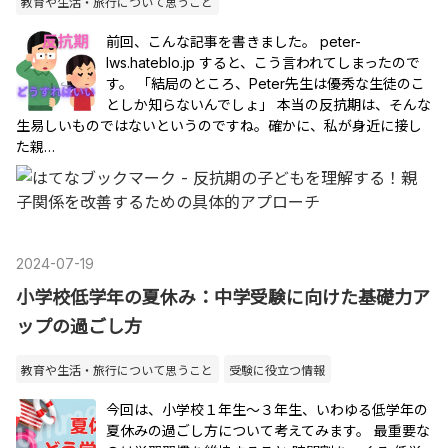
教育や生活・旅行について思うこと
前回、こんな記事を書きました。 peter-
lws.hateblo.jp すると、こう言われてしまったので
す。 「結局のところ、Peter先生は優秀な生徒のこ
としか知らないんでしょ」 本当の反抗期は、そんな
生易しいものではないというのですね。確かに、私が身近に接し
た親…
2024
-
07
-
19
小学校低学年の夏休み：中学受験に向けた基礎力ア
ップの過ごし方
教育や生活・旅行について思うこと
受験に役立つ情報
今回は、小学校１年生～３年生、いわゆる低学年の
夏休みの過ごし方について考えてみます。 最重要な