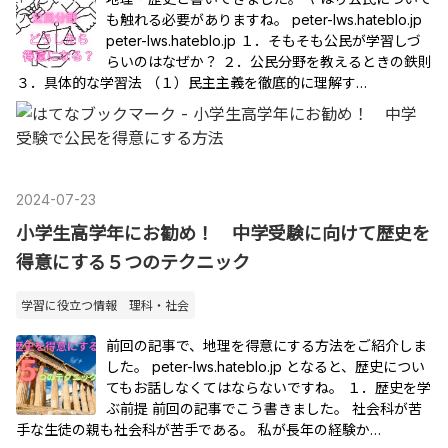
も触れる必要がありますね。 peter-lws.hateblo.jp
peter-lws.hateblo.jp １．そもそも公民が学習しづ
らいのはなぜか？ ２．公民分野を教えるときの鉄則
３．具体的な学習法 （１）民主主義を徹底的に理解す…
2024
-
07
-
23
小学生高学年にお勧め！ 中学受験に向けて歴史を
得意にする５つのテクニック
学習に役立つ情報 理科・社会
前回の記事で、地理を得意にする方法をご紹介しま
した。 peter-lws.hateblo.jp となると、歴史につい
てもお話しなくてはならないですね。 １．歴史を学
ぶ前提 前回の記事でこう書きました。 社会科が苦
手な生徒の親も社会科が苦手である。 私が長年の経験か…